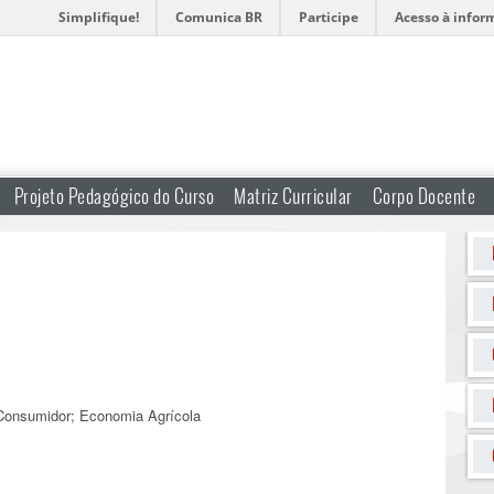
Simplifique!
Comunica BR
Participe
Acesso à infor
Projeto Pedagógico do Curso
Matriz Curricular
Corpo Docente
 Consumidor; Economia Agrícola