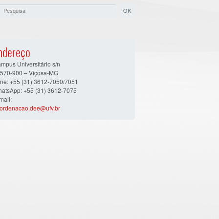
ndereço
mpus Universitário s/n
570-900 – Viçosa-MG
ne: +55 (31) 3612-7050/7051
atsApp: +55 (31) 3612-7075
mail:
ordenacao.dee@ufv.br