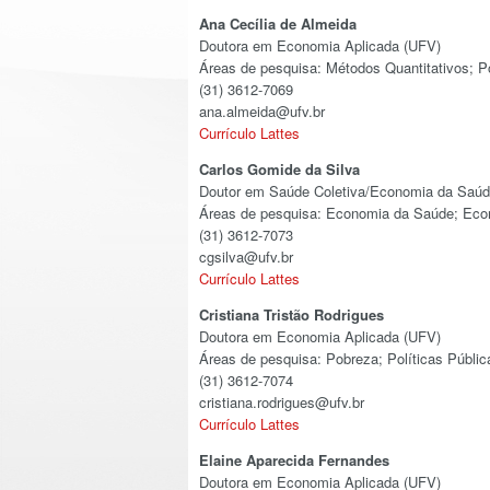
Ana Cecília de Almeida
Doutora em Economia Aplicada (UFV)
Áreas de pesquisa: Métodos Quantitativos; P
(31) 3612-7069
ana.almeida@ufv.br
Currículo Lattes
Carlos Gomide da Silva
Doutor em Saúde Coletiva/Economia da Saú
Áreas de pesquisa: Economia da Saúde; Eco
(31) 3612-7073
cgsilva@ufv.br
Currículo Lattes
Cristiana Tristão Rodrigues
Doutora em Economia Aplicada (UFV)
Áreas de pesquisa: Pobreza; Políticas Públ
(31) 3612-7074
cristiana.rodrigues@ufv.br
Currículo Lattes
Elaine Aparecida Fernandes
Doutora em Economia Aplicada (UFV)