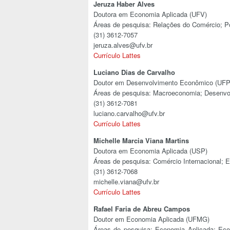
Jeruza Haber Alves
Doutora em Economia Aplicada (UFV)
Áreas de pesquisa: Relações do Comércio; Po
(31) 3612-7057
jeruza.alves@ufv.br
Currículo Lattes
Luciano Dias de Carvalho
Doutor em Desenvolvimento Econômico (UF
Áreas de pesquisa: Macroeconomia; Desenv
(31) 3612-7081
luciano.carvalho@ufv.br
Currículo Lattes
Michelle Marcia Viana Martins
Doutora em Economia Aplicada (USP)
Áreas de pesquisa: Comércio Internacional;
(31) 3612-7068
michelle.viana@ufv.br
Currículo Lattes
Rafael Faria de Abreu Campos
Doutor em Economia Aplicada (UFMG)
Áreas de pesquisa: Economia Aplicada; Eco