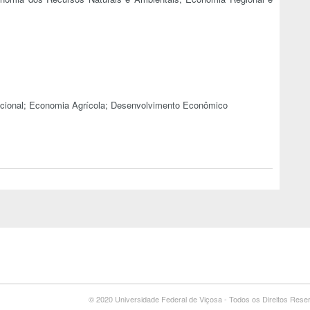
nacional; Economia Agrícola; Desenvolvimento Econômico
© 2020 Universidade Federal de Viçosa - Todos os Direitos Res