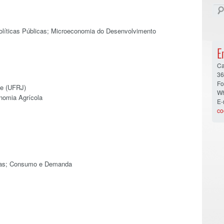
olíticas Públicas; Microeconomia do Desenvolvimento
E
Ca
36
Fo
de (UFRJ)
Wh
nomia Agrícola
E-
co
icas; Consumo e Demanda